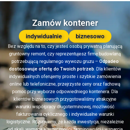
Zamów kontener
indywidualnie
biznesowo
Bez względu na to, czy jesteś osobą prywatną planującą
gruntowny remont, czy reprezentujesz firmę budowlaną
potrzebującą regularnego wywozu gruzu –
Odpadeo
dostosowuje ofertę do Twoich potrzeb
. Dla klientów
indywidualnych oferujemy proste i szybkie zamówienia
online lub telefoniczne, przejrzyste ceny oraz fachową
pomoc przy wyborze odpowiedniego kontenera. Dla
klientów biznesowych przygotowaliśmy atrakcyjne
warunki współpracy długoterminowej, możliwość
fakturowania cyklicznego i indywidualne warunki
logistyczne. Rozumiemy, że każda inwestycja, niezależnie
od skali, wymaga elastyczności, terminowości i wsparcia