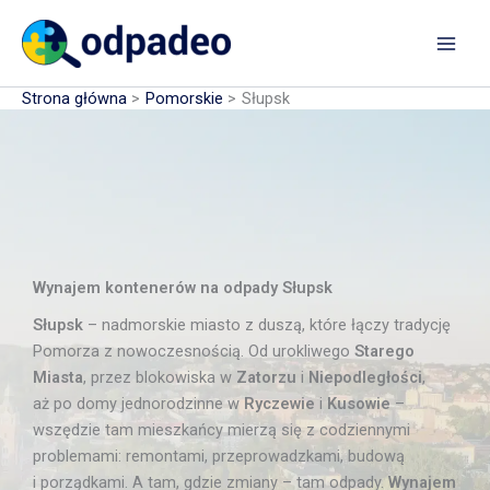
Przejdź
do
treści
Strona główna
Pomorskie
Słupsk
Wynajem kontenerów na odpady Słupsk
Słupsk
– nadmorskie miasto z duszą, które łączy tradycję
Pomorza z nowoczesnością. Od urokliwego
Starego
Miasta
, przez blokowiska w
Zatorzu
i
Niepodległości
,
aż po domy jednorodzinne w
Ryczewie
i
Kusowie
–
wszędzie tam mieszkańcy mierzą się z codziennymi
problemami: remontami, przeprowadzkami, budową
i porządkami. A tam, gdzie zmiany – tam odpady.
Wynajem