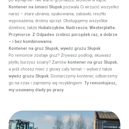
po wynajmie? Nie warto gromadzić worków w kącie.
Kontener na śmieci Słupsk
pozwala Ci wrzucić wszystko
naraz – stare ubrania, opakowania, zabawki, resztki
wyposażenia, drobny sprzęt. Obsługujemy wszystkie
dzielnice, także
Hubalczyków
,
Nadrzecze
,
Westerplatte
,
Przymorze
.
Z Odpadeo zrobisz porządek raz, a dobrze
– i bez kombinowania.
Kontener na gruz Słupsk, wywóz gruzu Słupsk
Po remoncie zostaje gruz? Zrywasz podłogi, skuwasz
płytki, burzysz ściany? Zamów
kontener na gruz Słupsk
,
a jeśli chcesz mieć z głowy cały temat – wybierz także
wywóz gruzu Słupsk
. Dostarczymy kontener, odbierzemy
go na czas i zajmiemy się recyklingiem.
Ty remontujesz,
my usuwamy ślady po pracy.