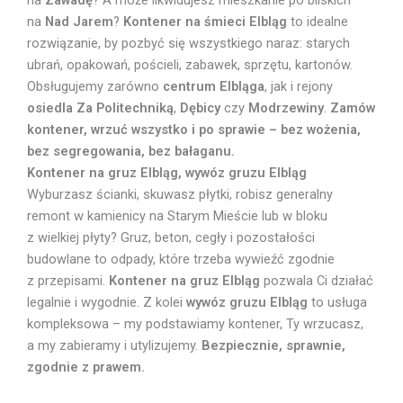
na
Zawadę
? A może likwidujesz mieszkanie po bliskich
na
Nad Jarem
?
Kontener na śmieci Elbląg
to idealne
rozwiązanie, by pozbyć się wszystkiego naraz: starych
ubrań, opakowań, pościeli, zabawek, sprzętu, kartonów.
Obsługujemy zarówno
centrum Elbląga
, jak i rejony
osiedla Za Politechniką
,
Dębicy
czy
Modrzewiny
.
Zamów
kontener, wrzuć wszystko i po sprawie – bez wożenia,
bez segregowania, bez bałaganu.
Kontener na gruz Elbląg, wywóz gruzu Elbląg
Wyburzasz ścianki, skuwasz płytki, robisz generalny
remont w kamienicy na Starym Mieście lub w bloku
z wielkiej płyty? Gruz, beton, cegły i pozostałości
budowlane to odpady, które trzeba wywieźć zgodnie
z przepisami.
Kontener na gruz Elbląg
pozwala Ci działać
legalnie i wygodnie. Z kolei
wywóz gruzu Elbląg
to usługa
kompleksowa – my podstawiamy kontener, Ty wrzucasz,
a my zabieramy i utylizujemy.
Bezpiecznie, sprawnie,
zgodnie z prawem.