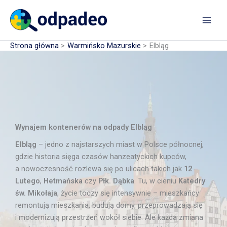
Przejdź
do
treści
Strona główna
Warmińsko Mazurskie
Elbląg
Wynajem kontenerów na odpady Elbląg
Elbląg
– jedno z najstarszych miast w Polsce północnej,
gdzie historia sięga czasów hanzeatyckich kupców,
a nowoczesność rozlewa się po ulicach takich jak
12
Lutego
,
Hetmańska
czy
Płk. Dąbka
. Tu, w cieniu
Katedry
św. Mikołaja
, życie toczy się intensywnie – mieszkańcy
remontują mieszkania, budują domy, przeprowadzają się
i modernizują przestrzeń wokół siebie. Ale każda zmiana