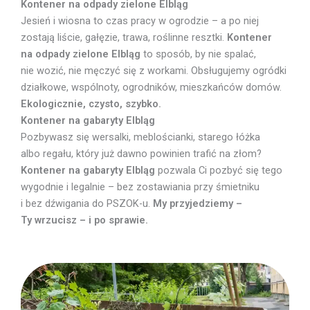
Kontener na odpady zielone Elbląg
Jesień i wiosna to czas pracy w ogrodzie – a po niej
zostają liście, gałęzie, trawa, roślinne resztki.
Kontener
na odpady zielone Elbląg
to sposób, by nie spalać,
nie wozić, nie męczyć się z workami. Obsługujemy ogródki
działkowe, wspólnoty, ogrodników, mieszkańców domów.
Ekologicznie, czysto, szybko.
Kontener na gabaryty Elbląg
Pozbywasz się wersalki, meblościanki, starego łóżka
albo regału, który już dawno powinien trafić na złom?
Kontener na gabaryty Elbląg
pozwala Ci pozbyć się tego
wygodnie i legalnie – bez zostawiania przy śmietniku
i bez dźwigania do PSZOK-u.
My przyjedziemy –
Ty wrzucisz – i po sprawie.