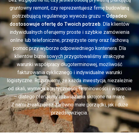
gruntowny remont, czy reprezentujesz firmę budowlaną
potrzebującą regularnego wywozu gruzu –
Odpadeo
dostosowuje ofertę do Twoich potrzeb
. Dla klientów
indywidualnych oferujemy proste i szybkie zamówienia
online lub telefoniczne, przejrzyste ceny oraz fachową
pomoc przy wyborze odpowiedniego kontenera. Dla
klientów biznesowych przygotowaliśmy atrakcyjne
warunki współpracy długoterminowej, możliwość
fakturowania cyklicznego i indywidualne warunki
logistyczne. Rozumiemy, że każda inwestycja, niezależnie
od skali, wymaga elastyczności, terminowości i wsparcia
– dlatego oferujemy rozwiązania skrojone na miarę.
Z nami zrealizujesz zarówno małe porządki, jak i duże
przedsięwzięcia.