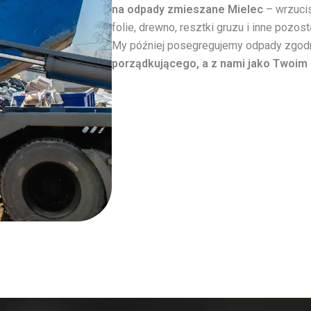
na odpady zmieszane Mielec
– wrzucis
folie, drewno, resztki gruzu i inne pozo
My później posegregujemy odpady zgod
porządkującego, a z nami jako Twoim