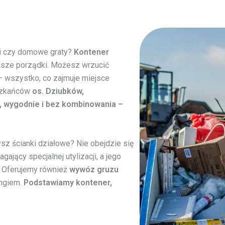
wki czy domowe graty?
Kontener
ksze porządki. Możesz wrzucić
 – wszystko, co zajmuje miejsce
eszkańców
os. Dziubków,
, wygodnie i bez kombinowania –
ysz ścianki działowe? Nie obejdzie się
gający specjalnej utylizacji, a jego
. Oferujemy również
wywóz gruzu
ingiem.
Podstawiamy kontener,