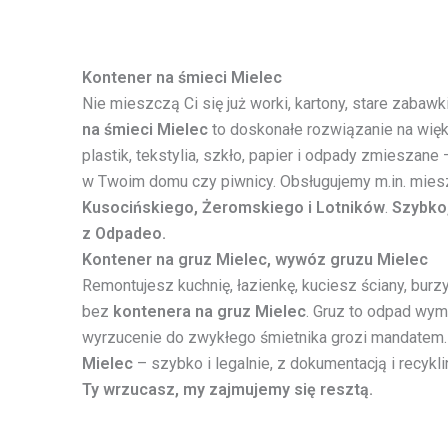
Kontener na śmieci Mielec
Nie mieszczą Ci się już worki, kartony, stare zaba
na śmieci Mielec
to doskonałe rozwiązanie na wię
plastik, tekstylia, szkło, papier i odpady zmieszane
w Twoim domu czy piwnicy. Obsługujemy m.in. mi
Kusocińskiego, Żeromskiego i Lotników
.
Szybko
z Odpadeo.
Kontener na gruz Mielec, wywóz gruzu Mielec
Remontujesz kuchnię, łazienkę, kuciesz ściany, burz
bez
kontenera na gruz Mielec
. Gruz to odpad wyma
wyrzucenie do zwykłego śmietnika grozi mandatem
Mielec
– szybko i legalnie, z dokumentacją i recykl
Ty wrzucasz, my zajmujemy się resztą.