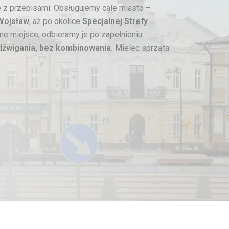
 z przepisami. Obsługujemy całe miasto –
Wojsław
, aż po okolice
Specjalnej Strefy
e miejsce, odbieramy je po zapełnieniu
dźwigania, bez kombinowania.
Mielec sprząta