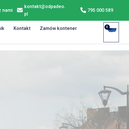
kontakt@odpadeo.
z nami
795 000 589
pl
ik
Kontakt
Zamów kontener