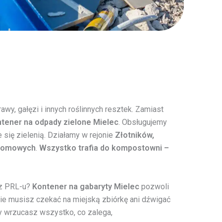
trawy, gałęzi i innych roślinnych resztek. Zamiast
tener na odpady zielone Mielec
. Obsługujemy
 się zielenią. Działamy w rejonie
Złotników,
ydomowych
.
Wszystko trafia do kompostowni –
e z PRL-u?
Kontener na gabaryty Mielec
pozwoli
Nie musisz czekać na miejską zbiórkę ani dźwigać
Ty wrzucasz wszystko, co zalega,