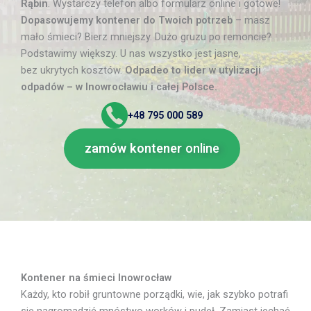
Rąbin
. Wystarczy telefon albo formularz online i gotowe!
Dopasowujemy kontener do Twoich potrzeb
– masz
mało śmieci? Bierz mniejszy. Dużo gruzu po remoncie?
Podstawimy większy. U nas wszystko jest jasne,
bez ukrytych kosztów.
Odpadeo to lider w utylizacji
odpadów – w Inowrocławiu i całej Polsce.
+48
795 000 589
zamów kontener
online
Kontener na śmieci Inowrocław
Każdy, kto robił gruntowne porządki, wie, jak szybko potrafi