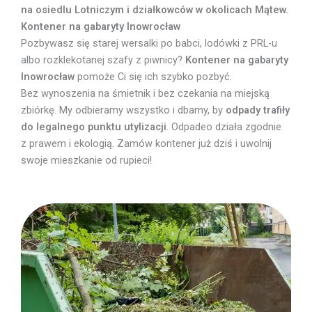
na osiedlu Lotniczym i działkowców w okolicach Mątew.
Kontener na gabaryty Inowrocław
Pozbywasz się starej wersalki po babci, lodówki z PRL-u
albo rozklekotanej szafy z piwnicy?
Kontener na gabaryty
Inowrocław
pomoże Ci się ich szybko pozbyć.
Bez wynoszenia na śmietnik i bez czekania na miejską
zbiórkę. My odbieramy wszystko i dbamy, by
odpady trafiły
do legalnego punktu utylizacji
. Odpadeo działa zgodnie
z prawem i ekologią. Zamów kontener już dziś i uwolnij
swoje mieszkanie od rupieci!