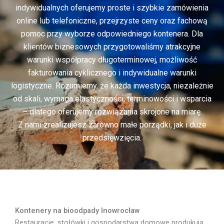
indywidualnych oferujemy proste i szybkie zamówienia
online lub telefoniczne, przejrzyste ceny oraz fachową
pomoc przy wyborze odpowiedniego kontenera. Dla
klientów biznesowych przygotowaliśmy atrakcyjne
warunki współpracy długoterminowej, możliwość
fakturowania cyklicznego i indywidualne warunki
logistyczne. Rozumiemy, że każda inwestycja, niezależnie
od skali, wymaga elastyczności, terminowości i wsparcia
– dlatego oferujemy rozwiązania skrojone na miarę.
Z nami zrealizujesz zarówno małe porządki, jak i duże
przedsięwzięcia.
Kontenery na bioodpady Inowrocław
Restauracje, stołówki i gospodarstwa domowe produkują