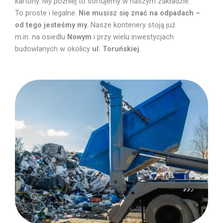
kartony. My później to sortujemy w naszym zakładzie.
To proste i legalne.
Nie musisz się znać na odpadach –
od tego jesteśmy my.
Nasze kontenery stoją już
m.in. na osiedlu
Nowym
i przy wielu inwestycjach
budowlanych w okolicy
ul. Toruńskiej
.