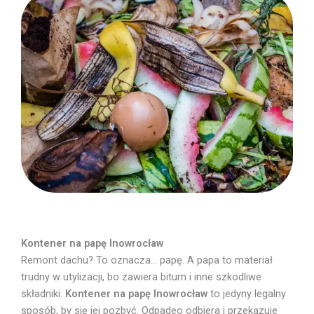
Kontener na papę Inowrocław
Remont dachu? To oznacza… papę. A papa to materiał
trudny w utylizacji, bo zawiera bitum i inne szkodliwe
składniki.
Kontener na papę Inowrocław
to jedyny legalny
sposób, by się jej pozbyć. Odpadeo odbiera i przekazuje