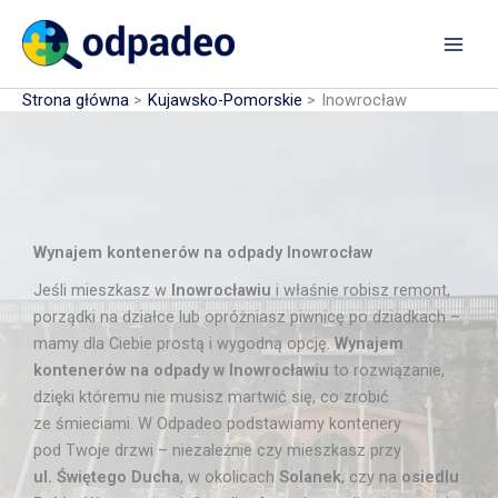
Przejdź
do
treści
Strona główna
Kujawsko-Pomorskie
Inowrocław
Wynajem kontenerów na odpady Inowrocław
Jeśli mieszkasz w
Inowrocławiu
i właśnie robisz remont,
porządki na działce lub opróżniasz piwnicę po dziadkach –
mamy dla Ciebie prostą i wygodną opcję.
Wynajem
kontenerów na odpady w Inowrocławiu
to rozwiązanie,
dzięki któremu nie musisz martwić się, co zrobić
ze śmieciami. W Odpadeo podstawiamy kontenery
pod Twoje drzwi – niezależnie czy mieszkasz przy
ul. Świętego Ducha
, w okolicach
Solanek
, czy na
osiedlu