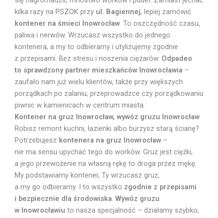
się nagromadzić mnóstwo worków i pudeł. Zamiast jechać
kilka razy na PSZOK przy
ul. Bagiennej
, lepiej zamówić
kontener na śmieci Inowrocław
. To oszczędność czasu,
paliwa i nerwów. Wrzucasz wszystko do jednego
kontenera, a my to odbieramy i utylizujemy zgodnie
z przepisami. Bez stresu i noszenia ciężarów.
Odpadeo
to sprawdzony partner mieszkańców Inowrocławia
–
zaufało nam już wielu klientów, także przy większych
porządkach po zalaniu, przeprowadzce czy porządkowaniu
piwnic w kamienicach w centrum miasta.
Kontener na gruz Inowrocław, wywóz gruzu Inowrocław
Robisz remont kuchni, łazienki albo burzysz starą ścianę?
Potrzebujesz
kontenera na gruz Inowrocław
–
nie ma sensu upychać tego do worków. Gruz jest ciężki,
a jego przewożenie na własną rękę to droga przez mękę.
My podstawiamy kontener, Ty wrzucasz gruz,
a my go odbieramy. I to wszystko
zgodnie z przepisami
i bezpiecznie dla środowiska
.
Wywóz gruzu
w Inowrocławiu
to nasza specjalność – działamy szybko,